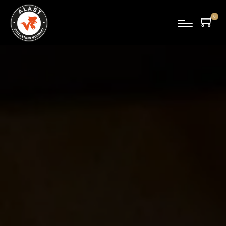
0
pro
duc
tes