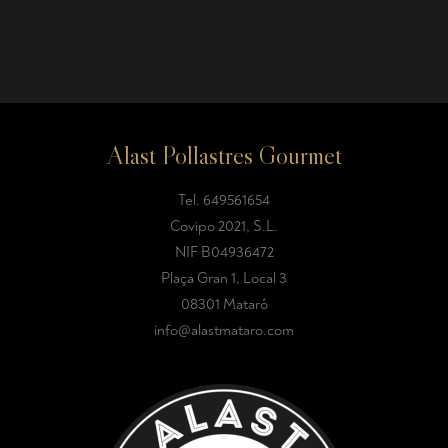
Alast Pollastres Gourmet
Tel.
649561654
Covipo 2021, S.L.
NIF B04936472
Plaça Gran 1, Local 3
08301 Mataró
info@alastmataro.com