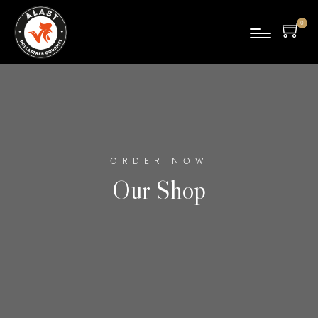
0
pro
duc
tes
ORDER NOW
Our Shop