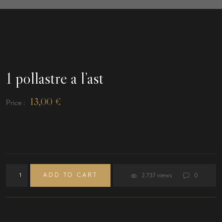
1 pollastre a l’ast
13,00
€
Price :
ADD TO CART
2.737 views
0