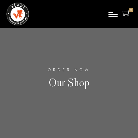
0
pro
duc
tes
ORDER NOW
Our Shop