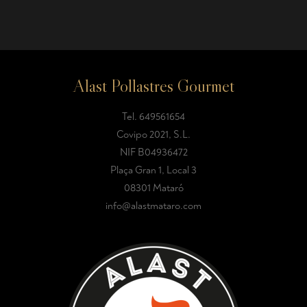
Alast Pollastres Gourmet
Tel.
649561654
Covipo 2021, S.L.
NIF B04936472
Plaça Gran 1, Local 3
08301 Mataró
info@alastmataro.com