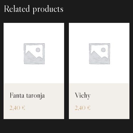
Related products
Fanta taronja
Vichy
2,40
€
2,40
€