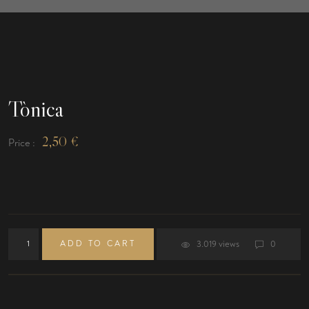
Tònica
2,50
€
Price :
ADD TO CART
3.019 views
0