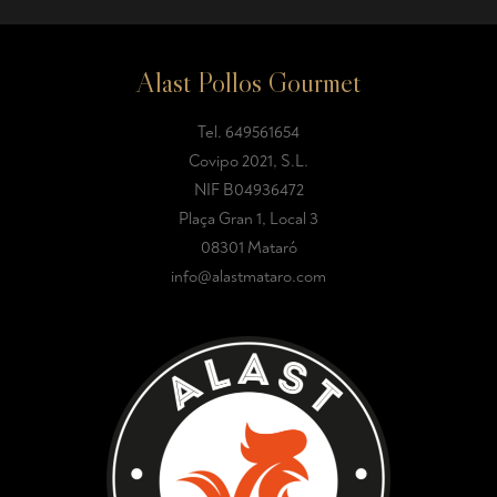
Alast Pollos Gourmet
Tel.
649561654
Covipo 2021, S.L.
NIF B04936472
Plaça Gran 1, Local 3
08301 Mataró
info@alastmataro.com