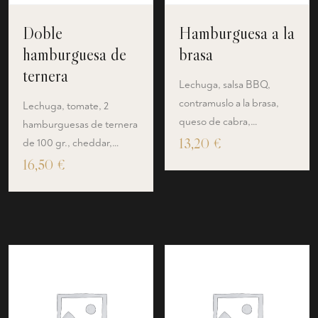
Doble
Hamburguesa a la
hamburguesa de
brasa
ternera
Lechuga, salsa BBQ,
contramuslo a la brasa,
Lechuga, tomate, 2
queso de cabra,…
hamburguesas de ternera
13,20
€
de 100 gr., cheddar,…
16,50
€