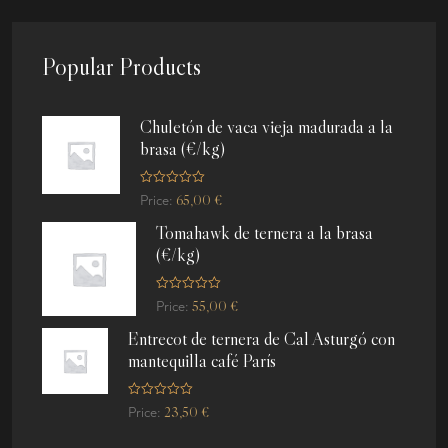
Popular Products
Chuletón de vaca vieja madurada a la
brasa (€/kg)
R
65,00
€
Price:
a
t
Tomahawk de ternera a la brasa
e
d
(€/kg)
0
o
u
t
R
o
55,00
€
Price:
a
f
t
5
Entrecot de ternera de Cal Asturgó con
e
d
mantequilla café París
0
o
u
t
R
o
23,50
€
Price:
a
f
t
5
e