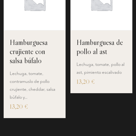
Hamburguesa
Hamburguesa de
crujiente con
pollo al ast
salsa búfalo
Lechuga, tomate, pollo al
ast, pimiento escalivado
Lechuga, tomate,
13,20
€
contramuslo de pollo
crujiente, cheddar, salsa
búfalo y…
13,20
€