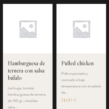
Hamburguesa de
Pulled chicken
ternera con salsa
Pollo especiado y
búfalo
cocinado a baja
temperatura con ensalada
Lechuga, tomate,
de…
hamburguesa de ternera
14,00
€
de 100 gr., cheddar,
salsa…