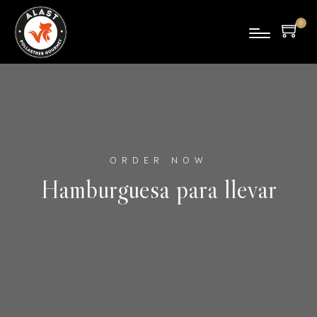
0
pro
duc
tos
ORDER NOW
Hamburguesa para llevar