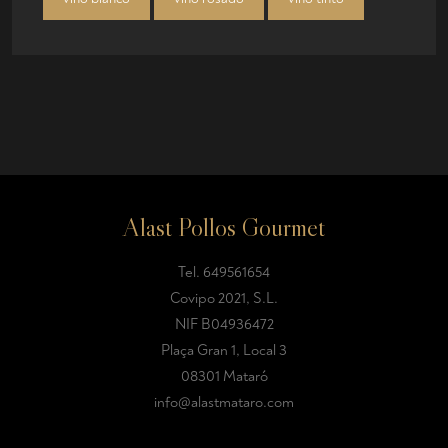
Alast Pollos Gourmet
Tel.
649561654
Covipo 2021, S.L.
NIF B04936472
Plaça Gran 1, Local 3
08301 Mataró
info@alastmataro.com