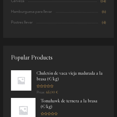
Cerveza
(14)
Hamburguesa para llevar
(6)
Postres llevar
(4)
Popular Products
Chuletón de vaca vieja madurada a la
brasa (€/kg)
R
65,00
€
Price:
a
t
Tomahawk de ternera a la brasa
e
d
(€/kg)
0
o
u
t