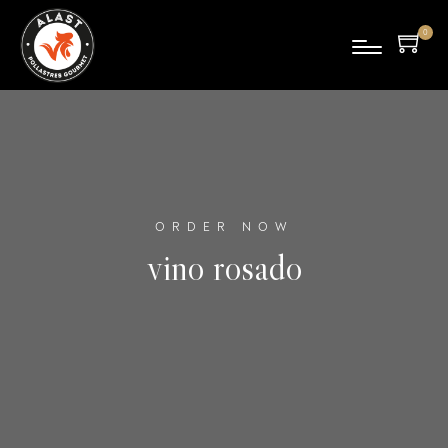
0
pro
duc
tos
ORDER NOW
vino rosado