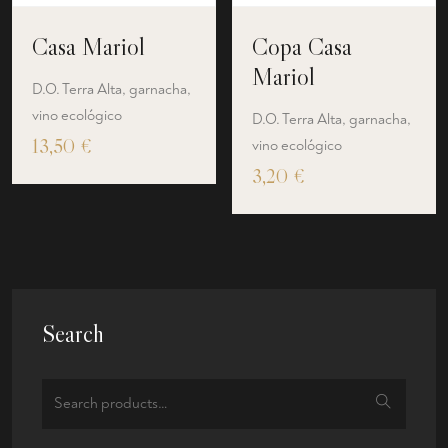
Casa Mariol
Copa Casa
Mariol
D.O. Terra Alta, garnacha,
vino ecológico
D.O. Terra Alta, garnacha,
13,50
€
vino ecológico
3,20
€
Search