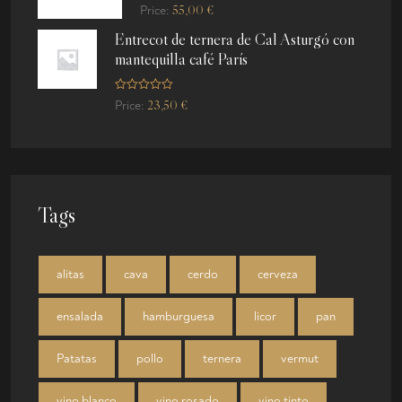
R
o
55,00
€
Price:
a
f
t
5
Entrecot de ternera de Cal Asturgó con
e
d
mantequilla café París
0
o
u
t
R
o
23,50
€
Price:
a
f
t
5
e
d
0
o
u
t
o
Tags
f
5
alitas
cava
cerdo
cerveza
ensalada
hamburguesa
licor
pan
Patatas
pollo
ternera
vermut
vino blanco
vino rosado
vino tinto