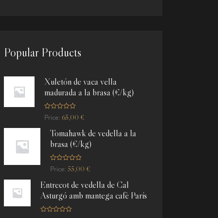
Popular Products
Xuletón de vaca vella
madurada a la brasa (€/kg)
R
65,00
€
Price:
a
t
Tomahawk de vedella a la
e
d
brasa (€/kg)
0
o
u
t
R
o
55,00
€
Price:
a
f
t
5
Entrecot de vedella de Cal
e
d
Asturgó amb mantega cafè París
0
o
u
t
R