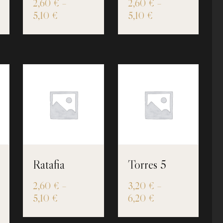
2,60
€
–
2,60
€
–
5,10
€
5,10
€
Ratafia
Torres 5
2,60
€
–
3,20
€
–
5,10
€
6,20
€