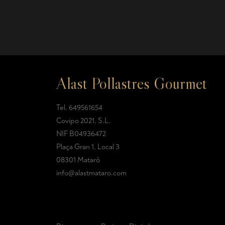
Alast Pollastres Gourmet
Tel.
649561654
Covipo 2021, S.L.
NIF B04936472
Plaça Gran 1, Local 3
08301 Mataró
info@alastmataro.com