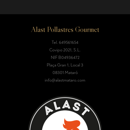
Alast Pollastres Gourmet
Tel.
649561654
Covipo 2021, S.L.
NIF B04936472
Plaça Gran 1, Local 3
08301 Mataró
info@alastmataro.com