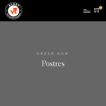
0
pro
duc
tes
ORDER NOW
Postres