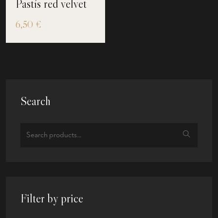
Pastís red velvet
6,50
€
Search
Filter by price