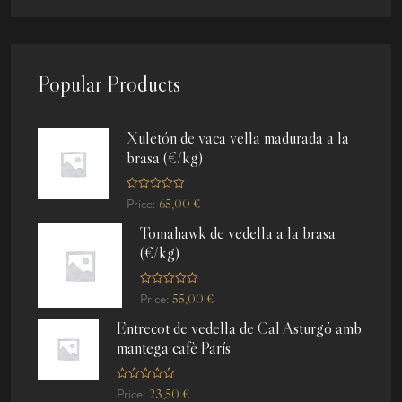
Popular Products
Xuletón de vaca vella madurada a la
brasa (€/kg)
R
65,00
€
Price:
a
t
Tomahawk de vedella a la brasa
e
d
(€/kg)
0
o
u
t
R
o
55,00
€
Price:
a
f
t
5
Entrecot de vedella de Cal Asturgó amb
e
d
mantega cafè París
0
o
u
t
R
o
23,50
€
Price:
a
f