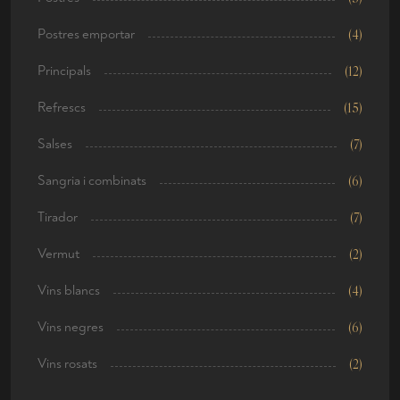
Postres emportar
(4)
Principals
(12)
Refrescs
(15)
Salses
(7)
Sangria i combinats
(6)
Tirador
(7)
Vermut
(2)
Vins blancs
(4)
Vins negres
(6)
Vins rosats
(2)