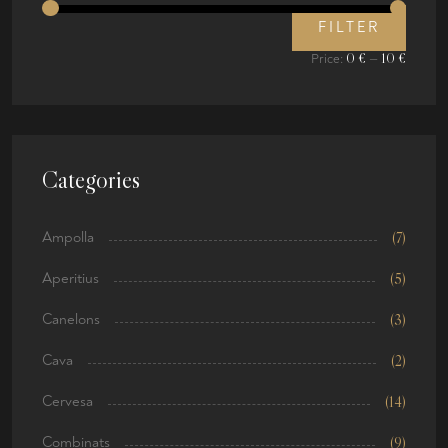
FILTER
0 €
10 €
Price:
—
Categories
Ampolla
(7)
Aperitius
(5)
Canelons
(3)
Cava
(2)
Cervesa
(14)
Combinats
(9)