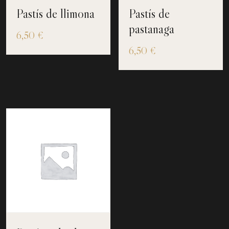
Pastís de llimona
Pastís de
pastanaga
6,50
€
6,50
€