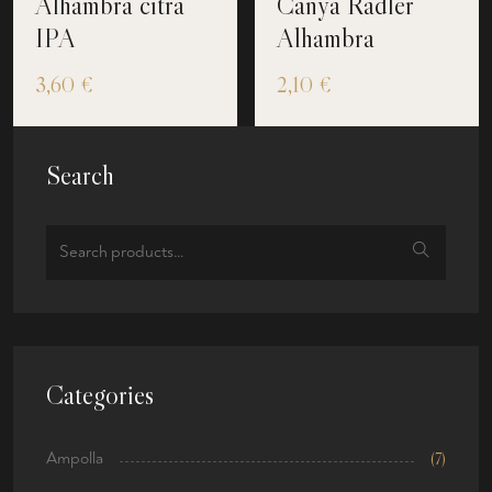
Alhambra citra
Canya Radler
IPA
Alhambra
3,60
€
2,10
€
Search
Categories
Ampolla
(7)