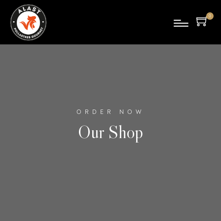
0
pro
duc
tes
ORDER NOW
Our Shop