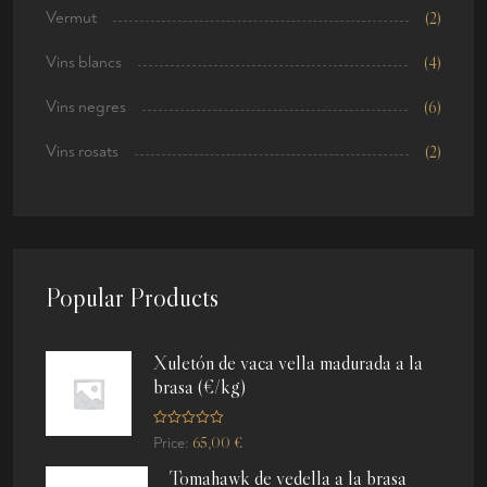
Vermut
(2)
Vins blancs
(4)
Vins negres
(6)
Vins rosats
(2)
Popular Products
Xuletón de vaca vella madurada a la
brasa (€/kg)
R
65,00
€
Price:
a
t
Tomahawk de vedella a la brasa
e