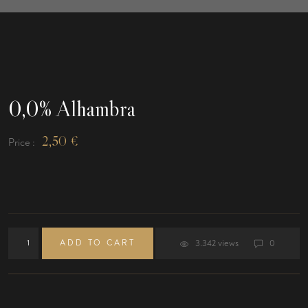
0,0% Alhambra
2,50
€
Price :
ADD TO CART
3.342 views
0