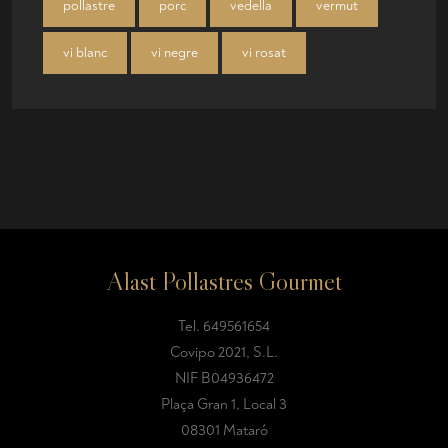
pollastre
porc
vedella
vermut
vi blanc
vi negre
vi rosat
Alast Pollastres Gourmet
Tel.
649561654
Covipo 2021, S.L.
NIF B04936472
Plaça Gran 1, Local 3
08301 Mataró