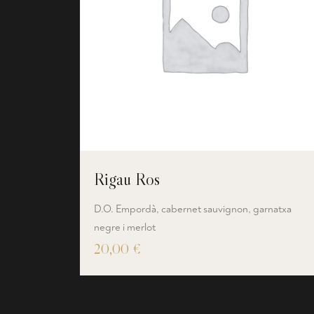
Rigau Ros
D.O. Empordà, cabernet sauvignon, garnatxa
negre i merlot
20,00
€