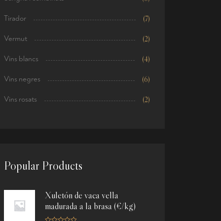
Tirador
(7)
Vermut
(2)
Vins blancs
(4)
Vins negres
(6)
Vins rosats
(2)
Popular Products
Xuletón de vaca vella
madurada a la brasa (€/kg)