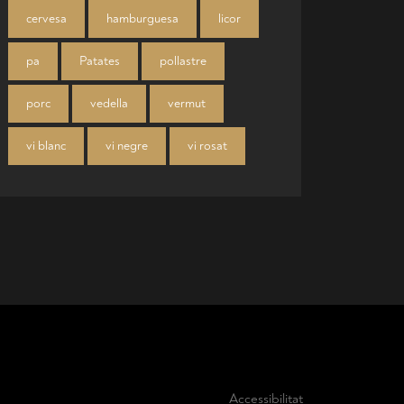
cervesa
hamburguesa
licor
pa
Patates
pollastre
porc
vedella
vermut
vi blanc
vi negre
vi rosat
Accessibilitat