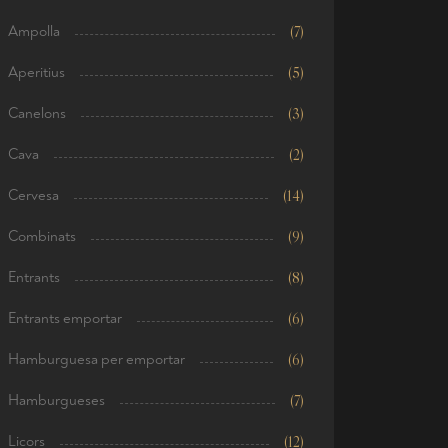
Ampolla
(7)
Aperitius
(5)
Canelons
(3)
Cava
(2)
Cervesa
(14)
Combinats
(9)
Entrants
(8)
Entrants emportar
(6)
Hamburguesa per emportar
(6)
Hamburgueses
(7)
Licors
(12)