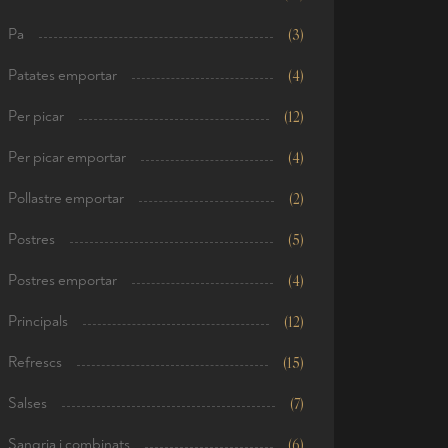
Pa
(3)
Patates emportar
(4)
Per picar
(12)
Per picar emportar
(4)
Pollastre emportar
(2)
Postres
(5)
Postres emportar
(4)
Principals
(12)
Refrescs
(15)
Salses
(7)
Sangria i combinats
(6)