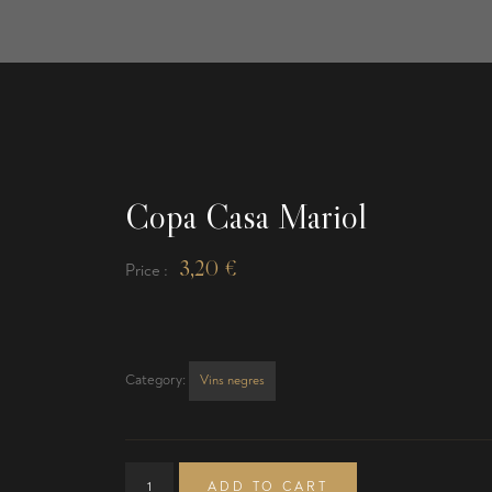
Copa Casa Mariol
3,20
€
Price :
Category:
Vins negres
ADD TO CART