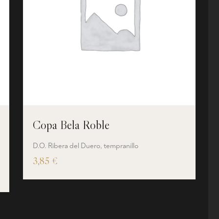
Copa Bela Roble
D.O. Ribera del Duero, tempranillo
3,85
€