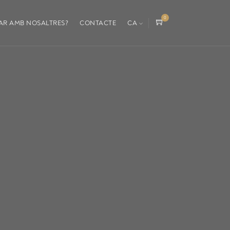
0
AR AMB NOSALTRES?
CONTACTE
CA
pro
duc
tes