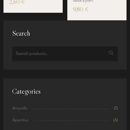
salsa a part
2,60
€
9,80
€
Search
Categories
Ampolla
(7)
Aperitius
(5)