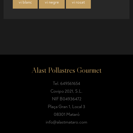
vi blanc
vi negre
vi rosat
Alast Pollastres Gourmet
Tel.
649561654
Covipo 2021, S.L.
NIF B04936472
Plaça Gran 1, Local 3
08301 Mataró
info@alastmataro.com