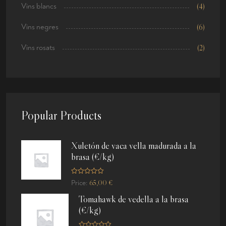
Vins blancs
(4)
Vins negres
(6)
Vins rosats
(2)
Popular Products
Xuletón de vaca vella madurada a la
brasa (€/kg)
R
65,00
€
Price:
a
t
Tomahawk de vedella a la brasa
e
d
(€/kg)
0
o
u