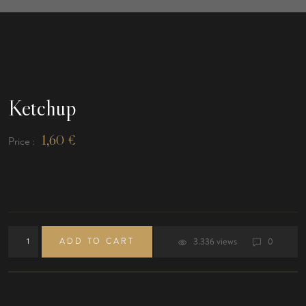
Ketchup
1,60
€
Price :
ADD TO CART
3.336 views
0