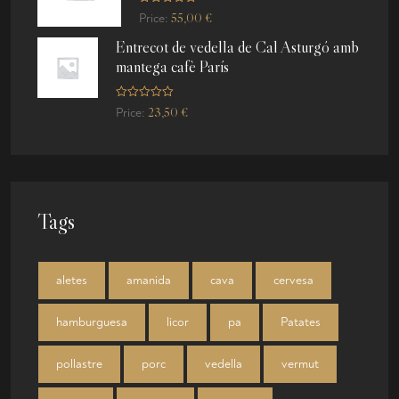
t
R
o
55,00
€
Price:
a
f
t
5
Entrecot de vedella de Cal Asturgó amb
e
d
mantega cafè París
0
o
u
t
R
o
23,50
€
Price:
a
f
t
5
e
d
0
o
u
t
o
Tags
f
5
aletes
amanida
cava
cervesa
hamburguesa
licor
pa
Patates
pollastre
porc
vedella
vermut