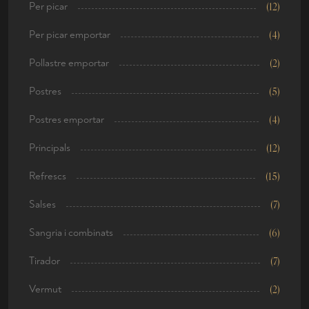
Per picar
(12)
Per picar emportar
(4)
Pollastre emportar
(2)
Postres
(5)
Postres emportar
(4)
Principals
(12)
Refrescs
(15)
Salses
(7)
Sangria i combinats
(6)
Tirador
(7)
Vermut
(2)