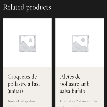
Related products
Croquetes de
Aletes de
pollastre a l’ast
pollastre amb
(unitat)
salsa búfalo
Amb all i oli gratinat
8 unitats - Pot ser amb la