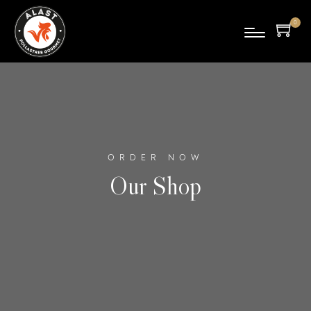
0
pro
duc
tes
ORDER NOW
Our Shop