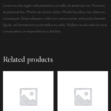
Lorem eu leo eget velit pharetra convallis sit amet nec mi. Vivamus
at placerat leo. Morbi nec lorem dolor. Morbi faucibus nec diam eu
consequat. Etiam aliquam, odio non varius porta, ante justo laoreet
ligula, vel fermentum justo tellus eu odio. Nullam iaculis odio id urna
consectetur, in imperdiet arcu facilisis.
Related products