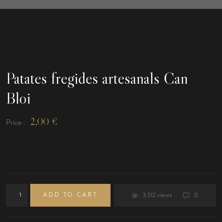
Patates fregides artesanals Can
Bloi
2,00
€
Price :
ADD TO CART
3.512 views
0