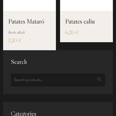
Patates Mataró
Patates caliu
6,20
€
Amb allioli
7,20
€
Search
Categories