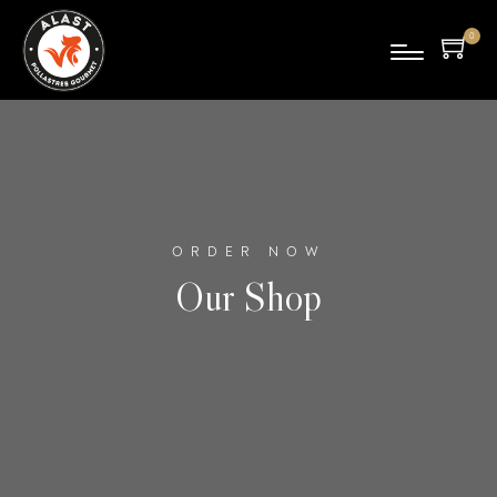
0
pro
duc
tes
ORDER NOW
Our Shop