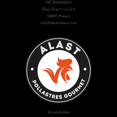
NIF B04936472
Plaça Gran 1, Local 3
08301 Mataró
info@alastmataro.com
Accessibilitat