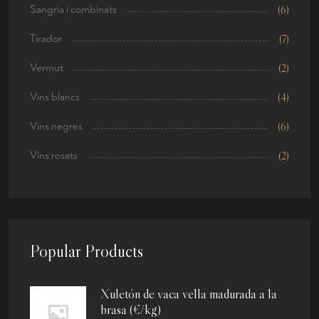
Sangria i combinats
(6)
Tirador
(7)
Vermut
(2)
Vins blancs
(4)
Vins negres
(6)
Vins rosats
(2)
Popular Products
Xuletón de vaca vella madurada a la
brasa (€/kg)