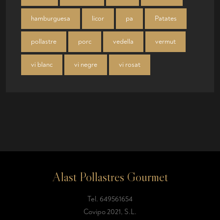
hamburguesa
licor
pa
Patates
pollastre
porc
vedella
vermut
vi blanc
vi negre
vi rosat
Alast Pollastres Gourmet
Tel.
649561654
Covipo 2021, S.L.