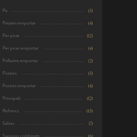
Pa
(3)
Patates emportar
(4)
Per picar
(12)
Per picar emportar
(4)
Pollastre emportar
(2)
Postres
(5)
Postres emportar
(4)
Principals
(12)
Refrescs
(15)
Salses
(7)
Sangria i combinats
(6)