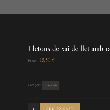
Lletons de xai de llet amb r
15,50
€
Price :
Category:
Principals
ADD TO CART