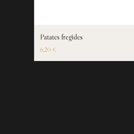
Patates fregides
6,20
€