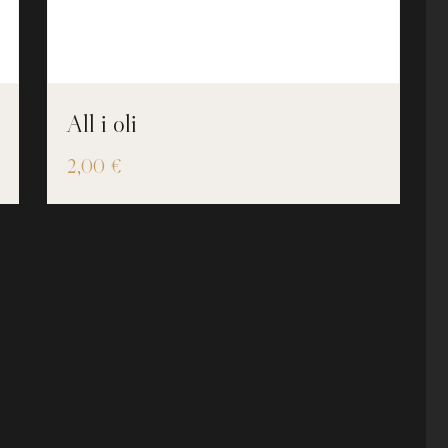
All i oli
2,00
€