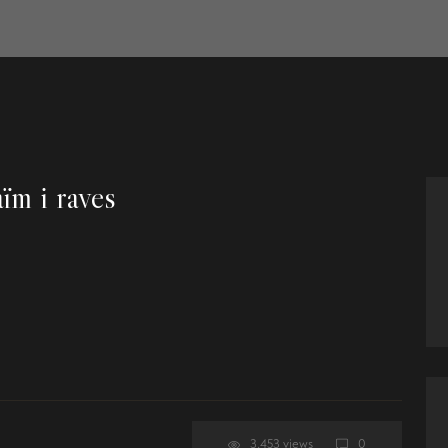
aïm i raves
3.453 views
0