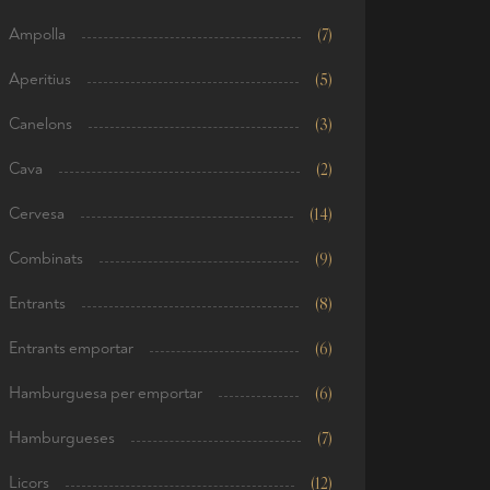
Ampolla
(7)
Aperitius
(5)
Canelons
(3)
Cava
(2)
Cervesa
(14)
Combinats
(9)
Entrants
(8)
Entrants emportar
(6)
Hamburguesa per emportar
(6)
Hamburgueses
(7)
Licors
(12)