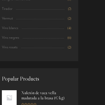
Tirador
(7)
Vermut
(2)
Vins blancs
(4)
Vins negres
(6)
Vins rosats
(2)
Popular Products
Xuletón de vaca vella
madurada a la brasa (€/kg)