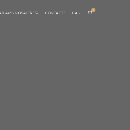
0
AR AMB NOSALTRES?
CONTACTE
CA
pro
duc
tes