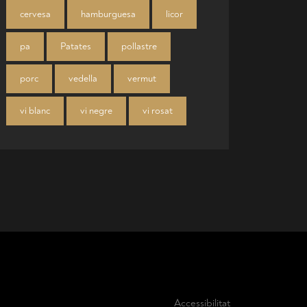
cervesa
hamburguesa
licor
pa
Patates
pollastre
porc
vedella
vermut
vi blanc
vi negre
vi rosat
Accessibilitat