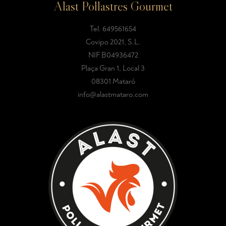
Alast Pollastres Gourmet
Tel.
649561654
Covipo 2021, S.L.
NIF B04936472
Plaça Gran 1, Local 3
08301 Mataró
info@alastmataro.com