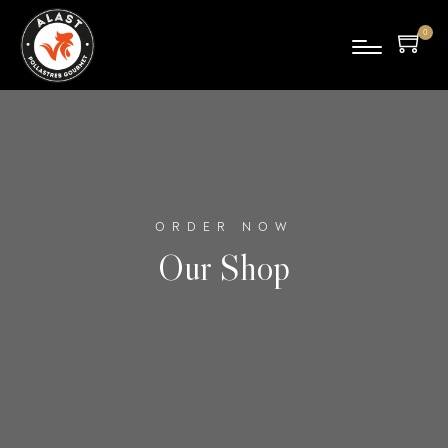
0
pro
duc
tes
ORDER NOW
Our Shop