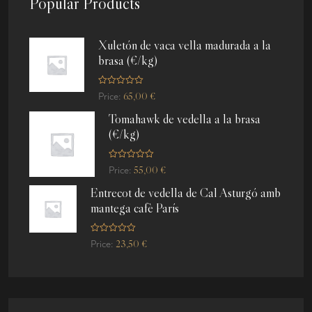
Popular Products
Xuletón de vaca vella madurada a la
brasa (€/kg)
R
65,00
€
Price:
a
t
Tomahawk de vedella a la brasa
e
d
(€/kg)
0
o
u
t
R
o
55,00
€
Price:
a
f
t
5
Entrecot de vedella de Cal Asturgó amb
e
d
mantega cafè París
0
o
u
t
R
o
23,50
€
Price:
a
f
t
5
e
d
0
o
u
t