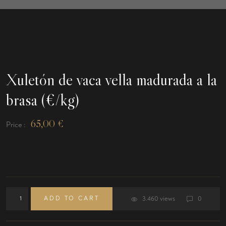
Xuletón de vaca vella madurada a la
brasa (€/kg)
65,00
€
Price :
ADD TO CART
3.460 views
0