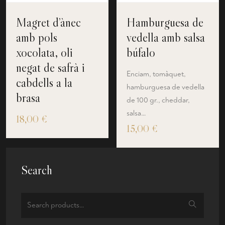
Magret d’ànec
Hamburguesa de
amb pols
vedella amb salsa
xocolata, oli
búfalo
negat de safrà i
Enciam, tomàquet,
cabdells a la
hamburguesa de vedella
brasa
de 100 gr., cheddar,
salsa…
18,00
€
15,00
€
Search