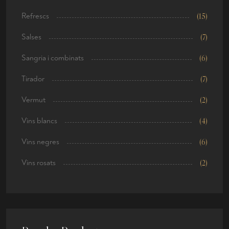
Refrescs
(15)
Salses
(7)
Sangria i combinats
(6)
Tirador
(7)
Vermut
(2)
Vins blancs
(4)
Vins negres
(6)
Vins rosats
(2)